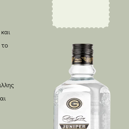
 και
 το
ιλλης
αι