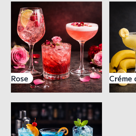
Rose
Créme 