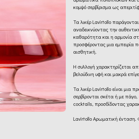
κομψό σερβίρισμα ως απεριτίφ 
Τα λικέρ Lavirtollo παράγοντ
αναδεικνύοντας την αυθεντι
καθαρότητα και η αρμονία στ
προσφέροντας μια εμπειρία π
αισθητική.
Η συλλογή χαρακτηρίζεται από
βελούδινη υφή και μακρά επίγε
Τα λικέρ Lavirtollo είναι μια
σερβίρονται σκέτα ή με πάγο,
cocktails, προσδίδοντας χαρα
Lavirtollo Αρωματική ένταση.