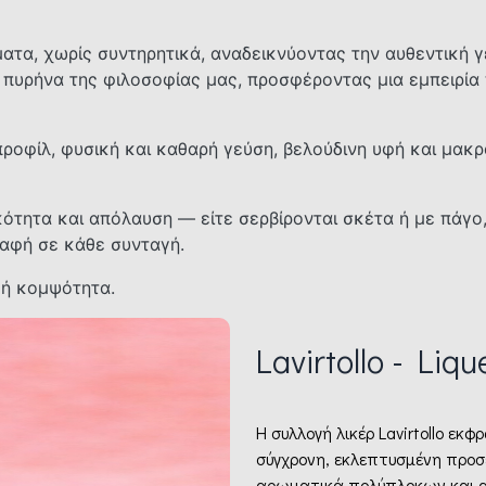
τα, χωρίς συντηρητικά, αναδεικνύοντας την αυθεντική 
 πυρήνα της φιλοσοφίας μας, προσφέροντας μια εμπειρία
οφίλ, φυσική και καθαρή γεύση, βελούδινη υφή και μακρά
γικότητα και απόλαυση — είτε σερβίρονται σκέτα ή με πάγο
ραφή σε κάθε συνταγή.
κή κομψότητα.
Lavirtollo - Liqu
Η συλλογή λικέρ Lavirtollo εκ
σύγχρονη, εκλεπτυσμένη προσέ
αρωματικά πολύπλοκων και α