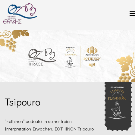
Direkt zum Inhalt
Tsipouro
“Eothinon“ bedeutet in seiner freien
Interpretation Erwachen. EOTHINON Tsipouro