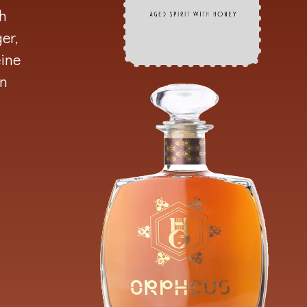
ch
er,
ine
en