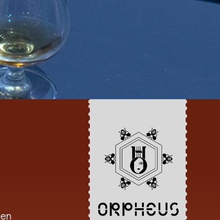
d
ten