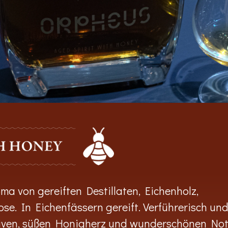
a von gereiften Destillaten, Eichenholz,
se. In Eichenfässern gereift. Verführerisch un
siven, süßen Honigherz und wunderschönen No