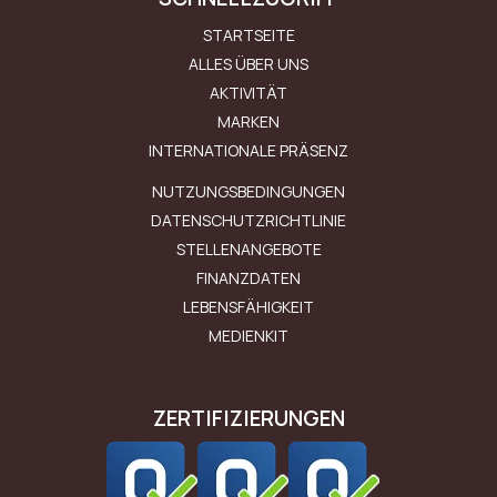
STARTSEITE
ALLES ÜBER UNS
AKTIVITÄT
MARKEN
INTERNATIONALE PRÄSENZ
Μενού Εταιρείας
NUTZUNGSBEDINGUNGEN
DATENSCHUTZRICHTLINIE
STELLENANGEBOTE
FINANZDATEN
LEBENSFÄHIGKEIT
MEDIENKIT
ZERTIFIZIERUNGEN