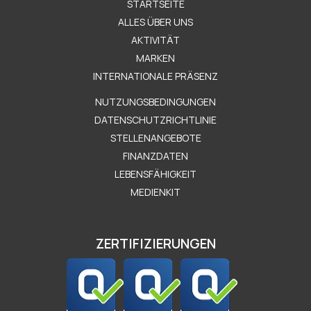
STARTSEITE
ALLES ÜBER UNS
AKTIVITÄT
MARKEN
INTERNATIONALE PRÄSENZ
Μενού Εταιρείας
NUTZUNGSBEDINGUNGEN
DATENSCHUTZRICHTLINIE
STELLENANGEBOTE
FINANZDATEN
LEBENSFÄHIGKEIT
MEDIENKIT
ZERTIFIZIERUNGEN